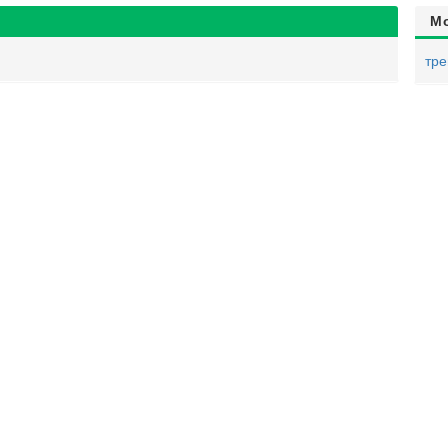
М
тре