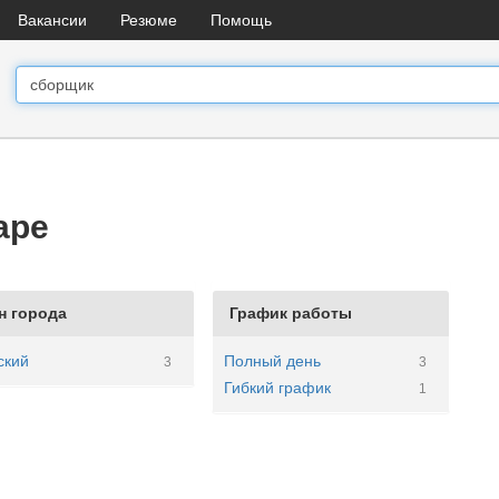
Вакансии
Резюме
Помощь
аре
н города
График работы
ский
Полный день
3
3
Гибкий график
1