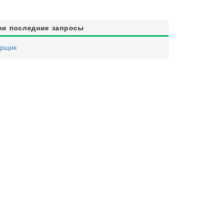
ои последние запросы
орщик